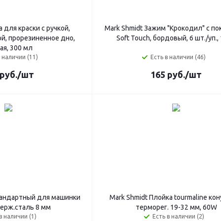
а для краски с ручкой,
Mark Shmidt Зажим "Крокодил" с п
ой, прорезиненное дно,
Soft Touch, бордовый, 6 шт./уп., 
ая, 300 мл
в наличии (11)
Есть в наличии (46)
руб.
/шт
165
руб.
/шт
тандартный для машинки
Mark Shmidt Плойка tourmaline кон
ерж.сталь 8 мм
терморег. 19-32 мм, 60W
в наличии (1)
Есть в наличии (2)