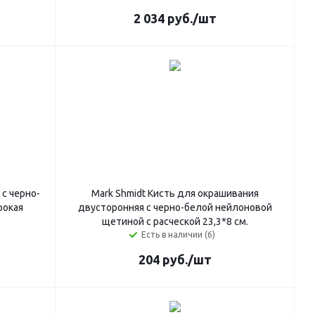
2 034
руб.
/шт
 с черно-
Mark Shmidt Кисть для окрашивания
рокая
двусторонняя с черно-белой нейлоновой
щетиной с расческой 23,3*8 см.
Есть в наличии (6)
204
руб.
/шт