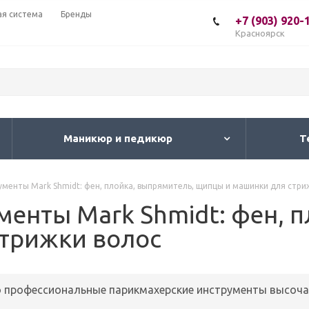
ая система
Бренды
+7 (903) 920-
Красноярск
Маникюр и педикюр
Т
менты Mark Shmidt: фен, плойка, выпрямитель, щипцы и машинки для стри
енты Mark Shmidt: фен, п
трижки волос
то профессиональные парикмахерские инструменты высоча