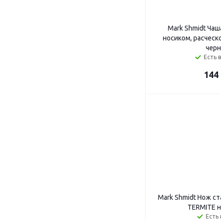
Mark Shmidt Чаш
носиком, расческ
черн
Есть 
144
Mark Shmidt Нож с
TERMITE н
Есть 