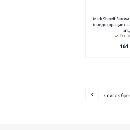
Mark Shmidt Зажим
(предотвращает за
шт./
Есть 
161
Список бре