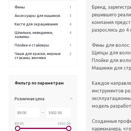
Бренд, зарегистр
Фены
1
решившего реализ
Аксессуары для машинок
3
компания предст
Кисти для окрашивания
4
разрослись до 4
Шпильки, невидимки,
4
зажимы
Фены для волос.
Плойки и стайлеры
1
Щипцы для воло
Чаши для краски, мерные
2
стаканы, венчики
Плойки для воло
Машинки для стр
Каждое направле
Фильтр по параметрам
инструментов ра
эксплуатационны
Розничная цена
модель разработ
Созданные профе
89.00
5002.00
парикмахера, что