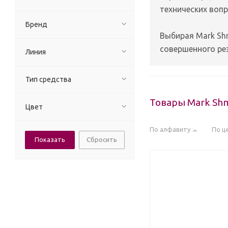
технических вопр
Бренд
Выбирая Mark Sh
совершенного ре
Линия
Тип средства
Товары Mark Shm
Цвет
По алфавиту
По ц
Сбросить