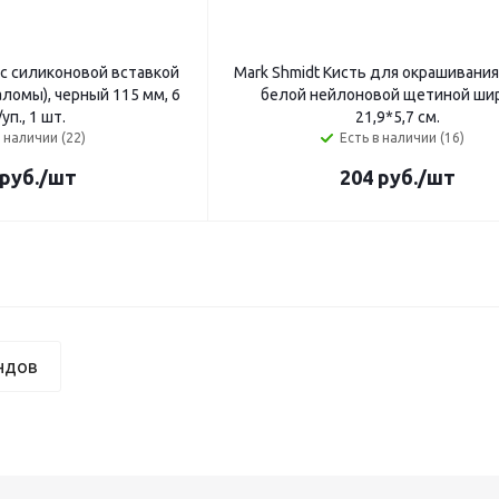
 с силиконовой вставкой
Mark Shmidt Кисть для окрашивания
ломы), черный 115 мм, 6
белой нейлоновой щетиной ши
уп., 1 шт.
21,9*5,7 см.
в наличии (22)
Есть в наличии (16)
руб.
/шт
204
руб.
/шт
ндов