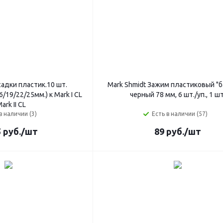
садки пластик.10 шт.
Mark Shmidt Зажим пластиковый "бабочка",
6/19/22/25мм.) к Mark I CL
черный 78 мм, 6 шт./уп., 1 шт
ark II CL
в наличии (3)
Есть в наличии (57)
5
руб.
/шт
89
руб.
/шт