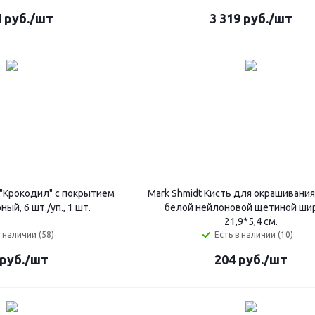
4
руб.
/шт
3 319
руб.
/шт
 "Крокодил" с покрытием
Mark Shmidt Кисть для окрашивания
ный, 6 шт./уп., 1 шт.
белой нейлоновой щетиной ши
21,9*5,4 см.
в наличии (58)
Есть в наличии (10)
руб.
/шт
204
руб.
/шт