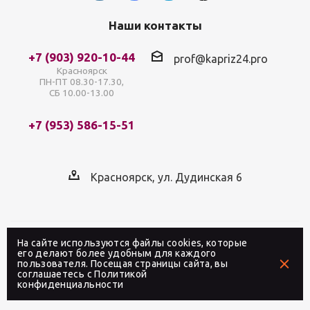
Наши контакты
+7 (903) 920-10-44
prof@kapriz24.pro
Красноярск
ПН-ПТ 08.30-17.30,
СБ 10.00-13.00
+7 (953) 586-15-51
Красноярск, ул. Дудинская 6
На сайте используются файлы cookies, которые
2026 © Интернет-магазин профессиональной
его делают более удобным для каждого
пользователя. Посещая страницы сайта, вы
косметики «Каприз» в Красноярске
соглашаетесь с
Политикой
конфиденциальности