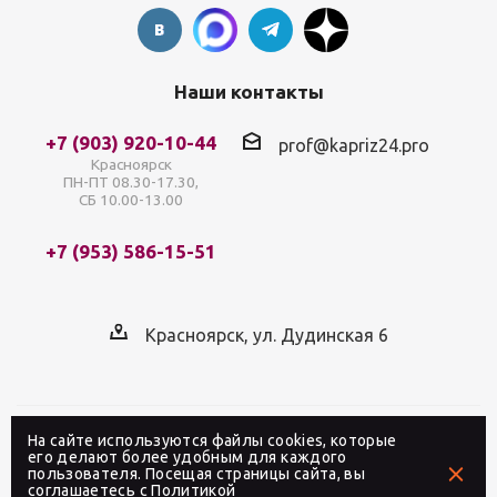
Наши контакты
+7 (903) 920-10-44
prof@kapriz24.pro
Красноярск
ПН-ПТ 08.30-17.30,
СБ 10.00-13.00
+7 (953) 586-15-51
Красноярск, ул. Дудинская 6
На сайте используются файлы cookies, которые
2026 © Интернет-магазин профессиональной
его делают более удобным для каждого
пользователя. Посещая страницы сайта, вы
косметики «Каприз» в Красноярске
соглашаетесь с
Политикой