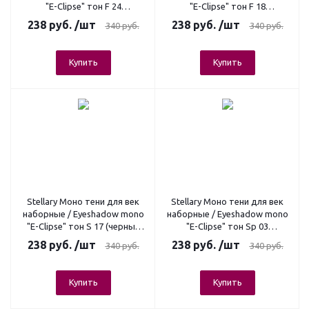
"E-Clipse" тон F 24
"E-Clipse" тон F 18
(шоколадный трюфель), 1
(золотистая органза), 1 гр.
238
руб.
/шт
238
руб.
/шт
340
руб.
340
руб.
гр.
Купить
Купить
Stellary Моно тени для век
Stellary Моно тени для век
наборные / Eyeshadow mono
наборные / Eyeshadow mono
"E-Clipse" тон S 17 (черный
"E-Clipse" тон Sp 03
бархат), 1 гр.
(ванильный коктейль), 1гр.
238
руб.
/шт
238
руб.
/шт
340
руб.
340
руб.
Купить
Купить