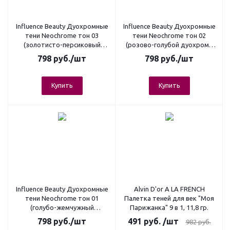
Influence Beauty Дуохромные
Influence Beauty Дуохромные
тени Neochrome тон 03
тени Neochrome тон 02
(золотисто-персиковый
(розово-голубой дуохром),
дуохром), 1,3 гр.
1,3 гр.
798
руб.
/шт
798
руб.
/шт
Купить
Купить
Influence Beauty Дуохромные
Alvin D'or A LA FRENCH
тени Neochrome тон 01
Палетка теней для век "Моя
(голубо-жемчужный
Парижанка" 9 в 1, 11,8 гр.
дуохром), 1,3 гр.
798
руб.
/шт
491
руб.
/шт
982
руб.