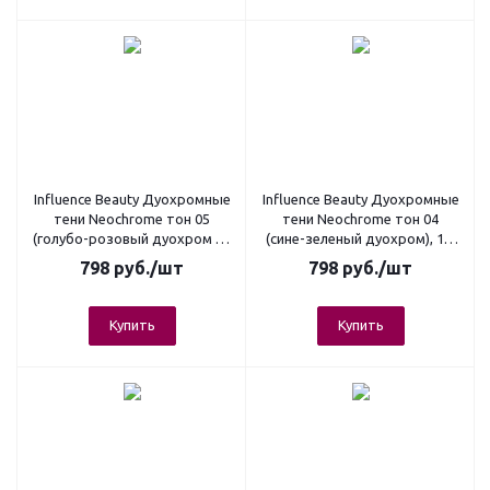
Influence Beauty Дуохромные
Influence Beauty Дуохромные
тени Neochrome тон 05
тени Neochrome тон 04
(голубо-розовый дуохром на
(сине-зеленый дуохром), 1,3
коричневой подложке), 1,3
гр.
798
руб.
/шт
798
руб.
/шт
гр.
Купить
Купить