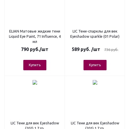
ELIAN Матовые жидкие тени
LIC Тени-спарклы для век
Liquid Eye Paint, 71 Influence, 4
Eyeshadow sparkle (01 Polar)
мл
790
руб.
/шт
589
руб.
/шт
736
руб.
Купить
Купить
LIC Тени для век Eyeshadow
LIC Тени для век Eyeshadow
(202) 1,7 гр.
(201) 1,7 гр.