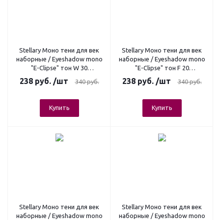
Stellary Моно тени для век
Stellary Моно тени для век
наборные / Eyeshadow mono
наборные / Eyeshadow mono
"E-Clipse" тон W 30
"E-Clipse" тон F 20
(жемчужина), 1 гр.
(сказочный изумруд), 1 гр.
238
руб.
/шт
238
руб.
/шт
340
руб.
340
руб.
Купить
Купить
Stellary Моно тени для век
Stellary Моно тени для век
наборные / Eyeshadow mono
наборные / Eyeshadow mono