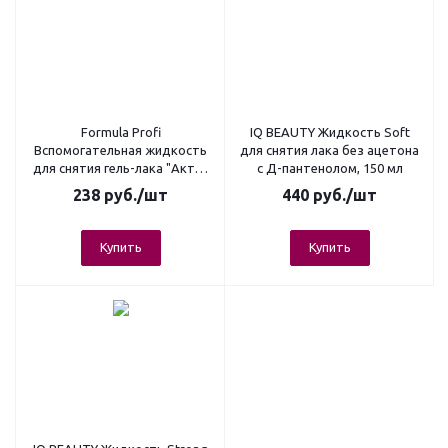
Formula Profi
IQ BEAUTY Жидкость Soft
Вспомогательная жидкость
для снятия лака без ацетона
для снятия гель-лака "Актив
с Д-пантенолом, 150 мл
формула", 85 мл
238
руб.
/шт
440
руб.
/шт
Купить
Купить