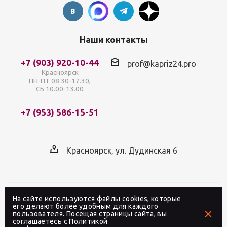
Наши контакты
+7 (903) 920-10-44
prof@kapriz24.pro
Красноярск
ПН-ПТ 08.30-17.30,
СБ 10.00-13.00
+7 (953) 586-15-51
Красноярск, ул. Дудинская 6
На сайте используются файлы cookies, которые
2026 © Интернет-магазин профессиональной
его делают более удобным для каждого
пользователя. Посещая страницы сайта, вы
косметики «Каприз» в Красноярске
соглашаетесь с
Политикой