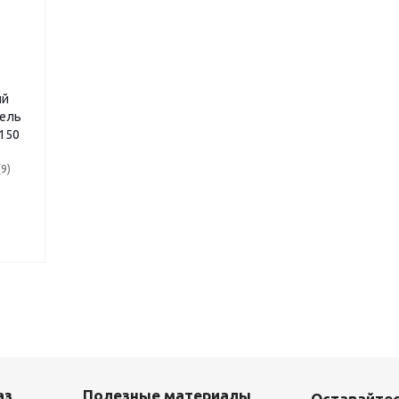
ый
гель
 150
9)
т
аз
Полезные материалы
Оставайтес