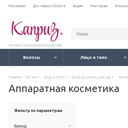
Магазины
Доставка и Оплата
Акции
Мастерам
Бонусн
Волосы
Лицо и тело
Главная
-
Каталог
-
Лицо и тело
-
Уход за телом, массаж
-
Аппа
Аппаратная косметика
Фильтр по параметрам
Бренд