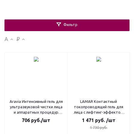
Фильтр
Aravia Интенсивный гель для
LAMAR Контактный
ультразвуковой чистки лица
токопроводящий гель для
и аппаратных процедур
лица с лифтинг-эффектом
Clean Skin Gel, 200 мл
CONTACT SMART GEL, 400 мл
706
руб.
/шт
1 471
руб.
/шт
1 730
руб.