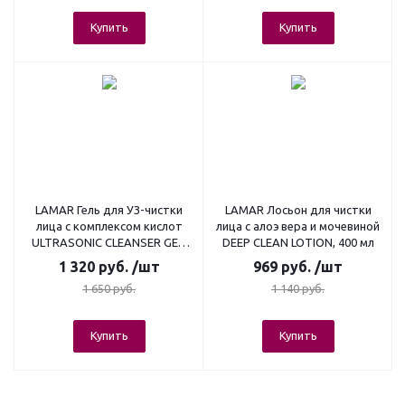
Купить
Купить
LAMAR Гель для УЗ-чистки
LAMAR Лосьон для чистки
лица с комплексом кислот
лица c алоэ вера и мочевиной
ULTRASONIC CLEANSER GEL,
DEEP CLEAN LOTION, 400 мл
400 мл
1 320
руб.
/шт
969
руб.
/шт
1 650
руб.
1 140
руб.
Купить
Купить