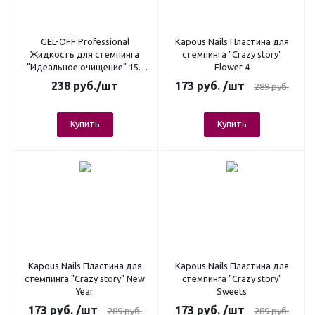
GEL-OFF Professional
Kapous Nails Пластина для
Жидкость для стемпинга
стемпинга "Crazy story"
"Идеальное очищение" 150
Flower 4
мл. (с распылителем)
238
руб.
/шт
173
руб.
/шт
289
руб.
Купить
Купить
Kapous Nails Пластина для
Kapous Nails Пластина для
стемпинга "Crazy story" New
стемпинга "Crazy story"
Year
Sweets
173
руб.
/шт
173
руб.
/шт
289
руб.
289
руб.