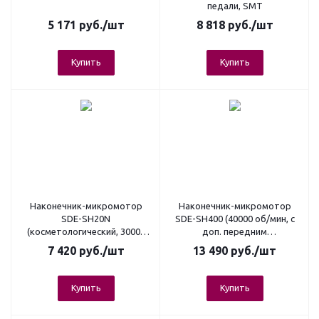
педали, SMT
5 171
руб.
/шт
8 818
руб.
/шт
Купить
Купить
Наконечник-микромотор
Наконечник-микромотор
SDE-SH20N
SDE-SH400 (40000 об/мин, c
(косметологический, 30000
доп. передним
об/мин, крут. момент 2,7
подшипником)
7 420
руб.
/шт
13 490
руб.
/шт
Ncm, белый)
Купить
Купить