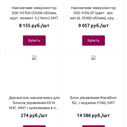
Наконечник-микромотор
Наконечник-микромотор
SDE-H37LN (35000 об/мин,
SDE-H35LSP (цвет. зел.
крут. момент 3,2 Ncm,) SMT
мята), 35000 об/мин), крут.
момент 3,2 Ncm, SMT
8 155
руб.
/шт
9 057
руб.
/шт
Купить
Купить
Держатель наконечника для
Блок управления Marathon
блоков управления EII-N.
N2, с педалью FS60, SMT
M3C. MN7 с креплением в паз
блока, SMT
274
руб.
/шт
14 586
руб.
/шт