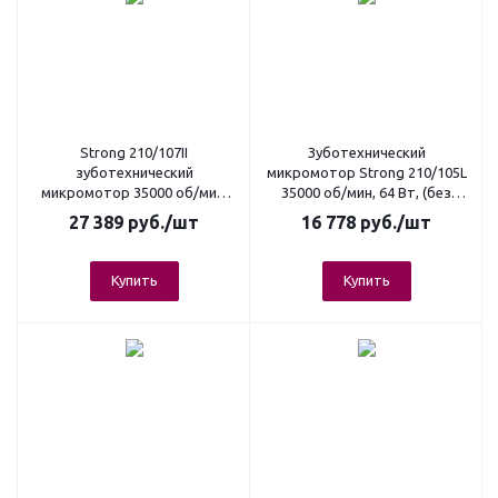
Strong 210/107II
Зуботехнический
зуботехнический
микромотор Strong 210/105L
микромотор 35000 об/мин,
35000 об/мин, 64 Вт, (без
64 Вт, (без педали, с сумкой)
педали, с сумкой)
27 389
руб.
/шт
16 778
руб.
/шт
Купить
Купить