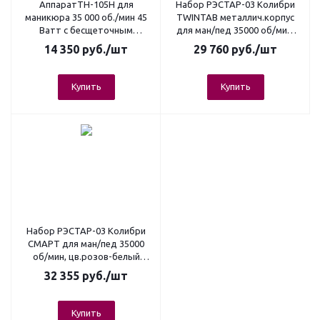
АппаратTH-105H для
Набор РЭСТАР-03 Колибри
маникюра 35 000 об./мин 45
TWINTAB металлич.корпус
Ватт с бесщеточным
для ман/пед 35000 об/мин,
микромотором, розово-
(педал вкл/выкл, щеточный)
14 350
руб.
/шт
29 760
руб.
/шт
золотой
Купить
Купить
Набор РЭСТАР-03 Колибри
СМАРТ для ман/пед 35000
об/мин, цв.розов-белый
(Рег.педаль, щеточный)
32 355
руб.
/шт
Купить