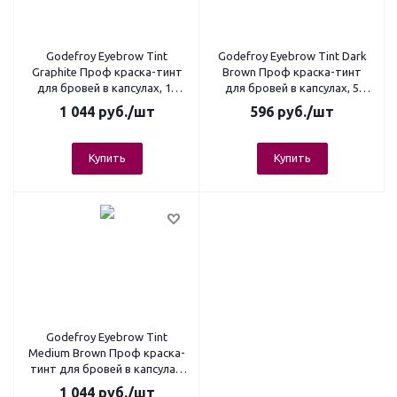
Godefroy Eyebrow Tint
Godefroy Eyebrow Tint Dark
Graphite Проф краска-тинт
Brown Проф краска-тинт
для бровей в капсулах, 10
для бровей в капсулах, 5
капсул+оксид (графит)
капсул (тем-корич)
1 044
руб.
/шт
596
руб.
/шт
Купить
Купить
Godefroy Eyebrow Tint
Medium Brown Проф краска-
тинт для бровей в капсулах,
10 капсул+оксид(корич)
1 044
руб.
/шт