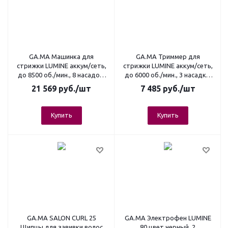
GA.MA Машинка для
GA.MA Триммер для
стрижки LUMINE аккум/сеть,
стрижки LUMINE аккум/сеть,
до 8500 об./мин., 8 насадок,
до 6000 об./мин., 3 насадки,
срез 0,3-3,5 мм, черный
срез 0,3 мм, черный
21 569
руб.
/шт
7 485
руб.
/шт
Купить
Купить
GA.MA SALON CURL 25
GA.MA Электрофен LUMINE
Щипцы для завивки волос
80 цвет черный, 2