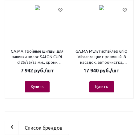
GA.MA Тройные щипцы для
GA.MA Мультистайлер uniQ
завивки волос SALON CURL
Vibrance цвет розовый, 8
d.25/25/25 мм., хром-
насадок, автоочистка,
титановое покрытие
ионизация, 1500 Вт,
7 942
руб.
/шт
17 940
руб.
/шт
Купить
Купить
Список брендов