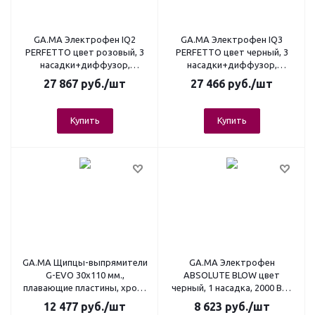
GA.MA Электрофен IQ2
GA.MA Электрофен IQ3
PERFETTO цвет розовый, 3
PERFETTO цвет черный, 3
насадки+диффузор,
насадки+диффузор,
автоочистка, 1600 Вт., вес
автоочистка, 1600 Вт., вес
27 867
руб.
/шт
27 466
руб.
/шт
294 гр.
294 гр.
Купить
Купить
GA.MA Щипцы-выпрямители
GA.MA Электрофен
G-EVO 30х110 мм.,
ABSOLUTE BLOW цвет
плавающие пластины, хром-
черный, 1 насадка, 2000 Вт.,
титановое покрытие, до
вес 525 гр.
12 477
руб.
/шт
8 623
руб.
/шт
250°C