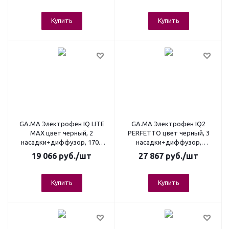
Купить
Купить
GA.MA Электрофен IQ LITE
GA.MA Электрофен IQ2
MAX цвет черный, 2
PERFETTO цвет черный, 3
насадки+диффузор, 1700
насадки+диффузор,
Вт., вес 343 гр.
автоочистка, 1600 Вт., вес
19 066
руб.
/шт
27 867
руб.
/шт
294 гр.
Купить
Купить