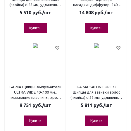
(плойка) d.25 мм, удлиненное
насадки+диффузор, 2400
полотно 17 см., хром-
Вт., вес 390 гр.
5 510
руб.
/шт
14 808
руб.
/шт
титановое покрытие
Купить
Купить
GA.MA Щипцы-выпрямители
GA.MA SALON CURL 32
ULTRA WIDE 40х100 мм.,
Щипцы для завивки волос
плавающие пластины, хром-
(плойка) d.32 мм, удлиненное
титан.покрытие, до 230°C
полотно 17 см., хром-
9 751
руб.
/шт
5 811
руб.
/шт
титановое покрытие
Купить
Купить