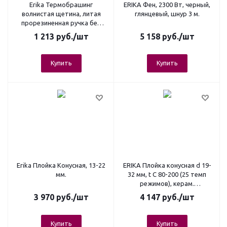
Erika Термобрашинг
ERIKA Фен, 2300 Вт, черный,
волнистая щетина, литая
глянцевый, шнур 3 м.
прорезиненная ручка без
кольца 43мм
1 213
руб.
/шт
5 158
руб.
/шт
Купить
Купить
Erika Плойка Конусная, 13-22
ERIKA Плойка конусная d 19-
мм.
32 мм, t C 80-200 (25 темп
режимов), керам.
поверхность
3 970
руб.
/шт
4 147
руб.
/шт
Купить
Купить