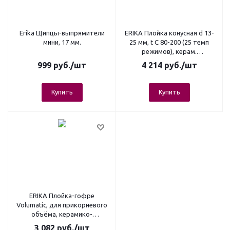
Erika Щипцы-выпрямители
ERIKA Плойка конусная d 13-
мини, 17 мм.
25 мм, t C 80-200 (25 темп
режимов), керам.
поверхность
999
руб.
/шт
4 214
руб.
/шт
Купить
Купить
ERIKA Плойка-гофре
Volumatic, для прикорневого
объёма, керамико-
турмалиновое покрытие, 15
3 082
руб.
/шт