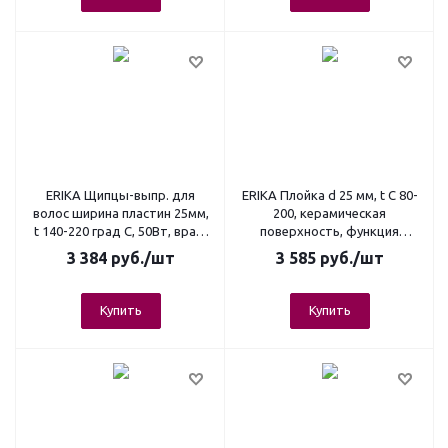
ERIKA Щипцы-выпр. для
ERIKA Плойка d 25 мм, t C 80-
волос ширина пластин 25мм,
200, керамическая
t 140-220 град С, 50Вт, вращ
поверхность, функция
шнур 2,65 м
ионизации, шнур 2,5м
3 384
руб.
/шт
3 585
руб.
/шт
Купить
Купить