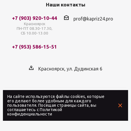
Наши контакты
+7 (903) 920-10-44
prof@kapriz24.pro
Красноярск
ПН-ПТ 08.30-17.30,
СБ 10.00-13.00
+7 (953) 586-15-51
Красноярск, ул. Дудинская 6
На сайте используются файлы cookies, которые
2026 © Интернет-магазин профессиональной
его делают более удобным для каждого
пользователя. Посещая страницы сайта, вы
косметики «Каприз» в Красноярске
соглашаетесь с
Политикой
конфиденциальности