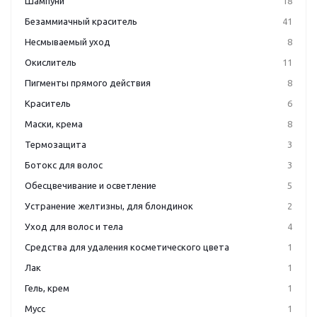
Шампуни
18
Безаммиачный краситель
41
Несмываемый уход
8
Окислитель
11
Пигменты прямого действия
8
Краситель
6
Маски, крема
8
Термозащита
3
Ботокс для волос
3
Обесцвечивание и осветление
5
Устранение желтизны, для блондинок
2
Уход для волос и тела
4
Средства для удаления косметического цвета
1
Лак
1
Гель, крем
1
Мусс
1