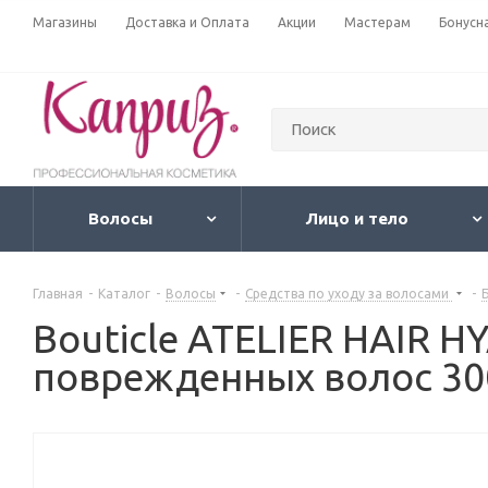
Магазины
Доставка и Оплата
Акции
Мастерам
Бонусн
Волосы
Лицо и тело
Главная
-
Каталог
-
Волосы
-
Средства по уходу за волосами
-
Bouticle ATELIER HAIR
поврежденных волос 30