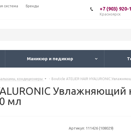
ая система
Бренды
+7 (903) 920-
Красноярск
Маникюр и педикюр
Т
Бальзамы, кондиционеры
-
Bouticle ATELIER HAIR HYALURONIC Увлажняю
 HYALURONIC Увлажняющий
0 мл
Артикул:
111426 (108029)