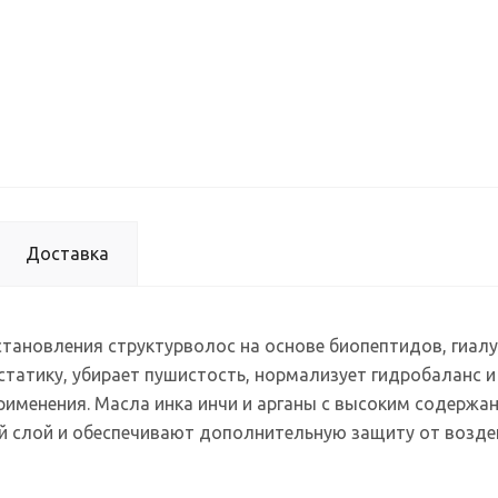
Доставка
становления структурволос на основе биопептидов, гиал
статику, убирает пушистость, нормализует гидробаланс 
применения. Масла инка инчи и арганы с высоким содерж
ый слой и обеспечивают дополнительную защиту от возд