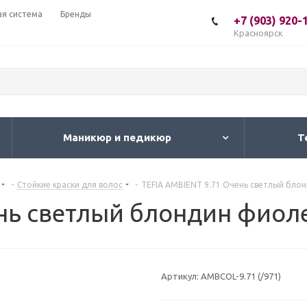
ая система
Бренды
+7 (903) 920-
Красноярск
Маникюр и педикюр
Т
-
Стойкие краски для волос
-
TEFIA AMBIENT 9.71 Очень светлый бло
ень светлый блондин фиол
Артикул:
AMBCOL-9.71 (/971)