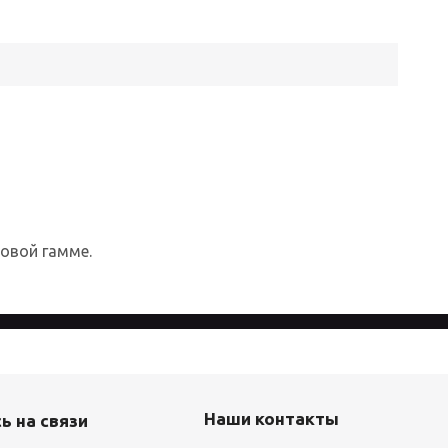
товой гамме.
айта, вы соглашаетесь с
Политикой
Наши контакты
ь на связи