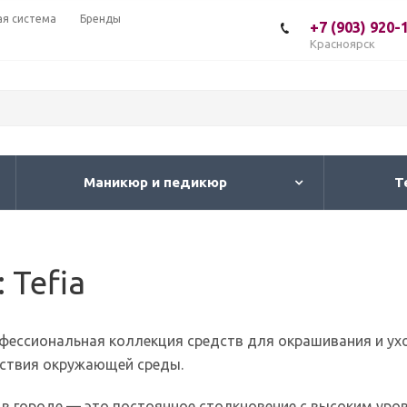
ая система
Бренды
+7 (903) 920-
Красноярск
Маникюр и педикюр
Т
 Tefia
офессиональная коллекция средств для окрашивания и ух
йствия окружающей среды.
в городе — это постоянное столкновение с высоким уров