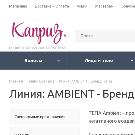
Магазины
Доставка и Оплата
Акции
Мастерам
Бонусн
Волосы
Лицо и тело
Главная
-
Линии Брендов
-
Линия: AMBIENT - Бренд: Tefia
Линия: AMBIENT - Бренд:
TEFIA Ambient – пр
Специальные предложения
негативного возде
Современная жизнь 