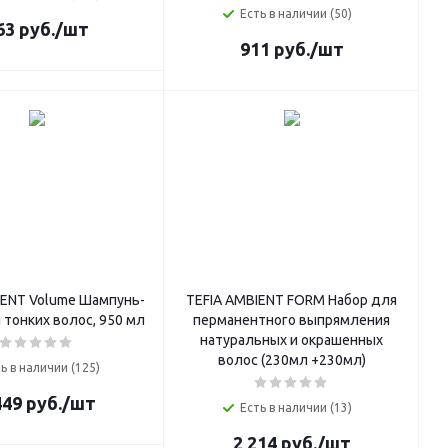
Есть в наличии (50)
63
руб.
/шт
911
руб.
/шт
IENT Volume Шампунь-
TEFIA AMBIENT FORM Набор для
 тонких волос, 950 мл
перманентного выпрямления
натуральных и окрашенных
волос (230мл +230мл)
ь в наличии (125)
449
руб.
/шт
Есть в наличии (13)
2 214
руб.
/шт