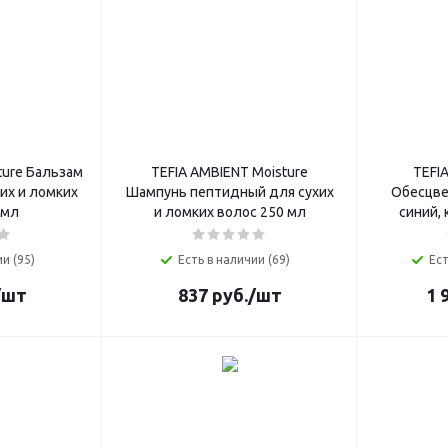
ture Бальзам
TEFIA AMBIENT Moisture
TEFI
их и ломких
Шампунь пептидный для сухих
Обесцве
 мл
и ломких волос 250 мл
синий, 
и (95)
Есть в наличии (69)
Ест
/шт
837
руб.
/шт
1 