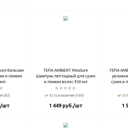
ture Бальзам
TEFIA AMBIENT Moisture
TEFIA AMB
их и ломких
Шампунь пептидный для сухих
увлажне
 мл
и ломких волос 950 мл
сухих и 
и (82)
Есть в наличии (166)
Ест
/шт
1 449
руб.
/шт
1 