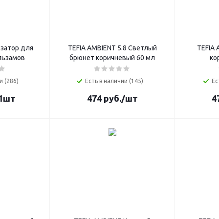
озатор для
TEFIA AMBIENT 5.8 Светлый
TEFIA
льзамов
брюнет коричневый 60 мл
ко
и (286)
Есть в наличии (145)
Ес
1шт
474
руб.
/шт
4