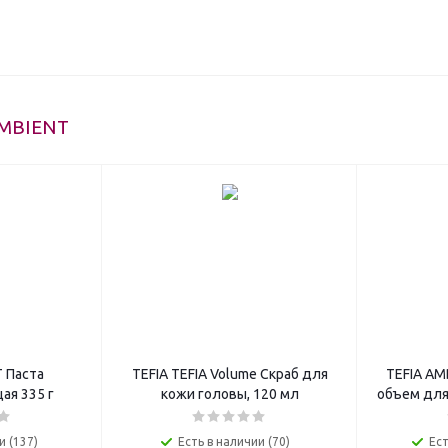
AMBIENT
T Паста
TEFIA TEFIA Volume Скраб для
TEFIA AM
ая 335 г
кожи головы, 120 мл
объем для
и (137)
Есть в наличии (70)
Ест