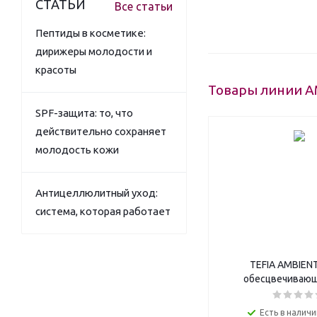
СТАТЬИ
Все статьи
Пептиды в косметике:
дирижеры молодости и
красоты
Товары линии 
SPF-защита: то, что
действительно сохраняет
молодость кожи
Антицеллюлитный уход:
система, которая работает
TEFIA AMBIEN
обесцвечивающ
Есть в наличи