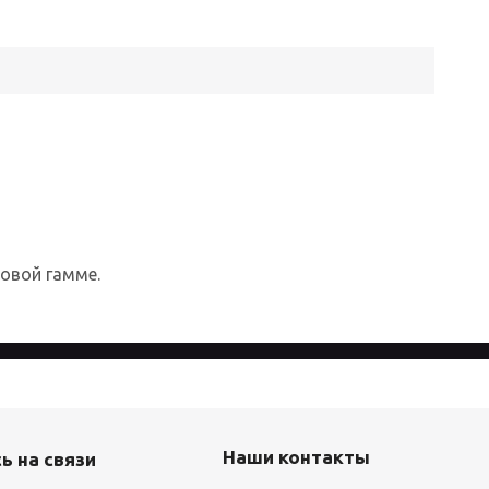
товой гамме.
айта, вы соглашаетесь с
Политикой
Наши контакты
ь на связи