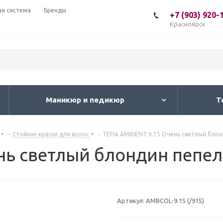
ая система
Бренды
+7 (903) 920-
Красноярск
Маникюр и педикюр
Т
-
Стойкие краски для волос
-
TEFIA AMBIENT 9.15 Очень светлый блон
нь светлый блондин пепе
Артикул:
AMBCOL-9.15 (/915)