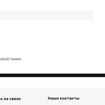
товой гамме.
айта, вы соглашаетесь с
Политикой
Наши контакты
ь на связи