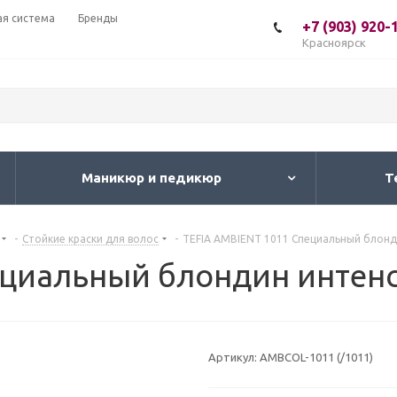
ая система
Бренды
+7 (903) 920-
Красноярск
Маникюр и педикюр
Т
-
Стойкие краски для волос
-
TEFIA AMBIENT 1011 Специальный блонд
ециальный блондин интен
Артикул:
AMBCOL-1011 (/1011)