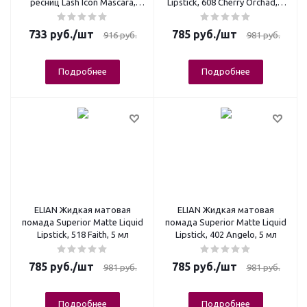
ресниц Lash Icon Mascara,
Lipstick, 608 Cherry Orchad, 5
Black, 10 мл
мл
733
руб.
/шт
785
руб.
/шт
916
руб.
981
руб.
Подробнее
Подробнее
ELIAN Жидкая матовая
ELIAN Жидкая матовая
помада Superior Matte Liquid
помада Superior Matte Liquid
Lipstick, 518 Faith, 5 мл
Lipstick, 402 Angelo, 5 мл
785
руб.
/шт
785
руб.
/шт
981
руб.
981
руб.
Подробнее
Подробнее