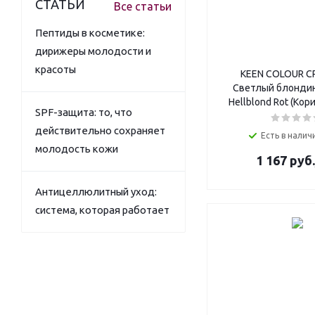
СТАТЬИ
Все статьи
Пептиды в косметике:
дирижеры молодости и
красоты
KEEN COLOUR C
Светлый блондин
Hellblond Rot (Кор
SPF-защита: то, что
действительно сохраняет
Есть в наличи
молодость кожи
1 167
руб.
Антицеллюлитный уход:
система, которая работает