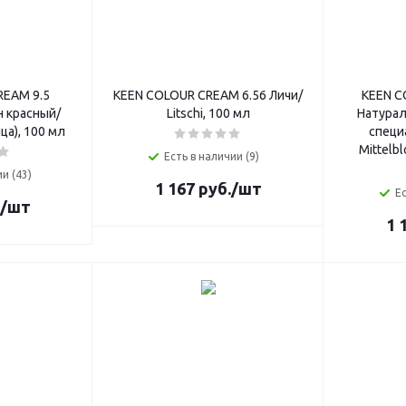
REAM 9.5
KEEN COLOUR CREAM 6.56 Личи/
KEEN C
 красный/
Litschi, 100 мл
Натура
ица), 100 мл
специ
Mittelbl
Есть в наличии (9)
и (43)
1 167
руб.
/шт
Ес
/шт
1 