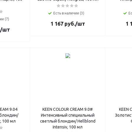
Есть в наличии (3)
Ес
ии (7)
1 167
руб.
/шт
1 
/шт
EAM 9.04
KEEN COLOUR CREAM 9.0#
KEEN 
блондин/
Интенсивный специальный
Золотис
r, 100 мл
светлый блондин/ Hellblond
Intensiv, 100 мл