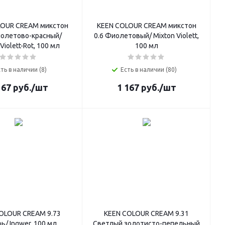
LOUR CREAM микстон
KEEN COLOUR CREAM микстон
иолетово-красный/
0.6 Фиолетовый/ Mixton Violett,
Violett-Rot, 100 мл
100 мл
ть в наличии (8)
Есть в наличии (80)
167
руб.
/шт
1 167
руб.
/шт
OLOUR CREAM 9.73
KEEN COLOUR CREAM 9.31
ь/ Ingwer, 100 мл
Светлый золотисто-пепельный