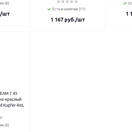
ии (6)
Ес
Есть в наличии (11)
/шт
1 
1 167
руб.
/шт
EAM 7.45
но-красный
d Kupfer-Rot,
ии (6)