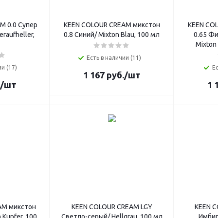
M 0.0 Супер
KEEN COLOUR CREAM микстон
KEEN CO
raufheller,
0.8 Синий/ Mixton Blau, 100 мл
0.65 Ф
Mixton 
Есть в наличии (11)
и (17)
Ес
1 167
руб.
/шт
/шт
1 
AM микстон
KEEN COLOUR CREAM LGY
KEEN C
 Kupfer, 100
Светло-серый/ Hellgrau, 100 мл
Имбир