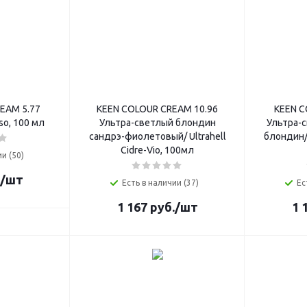
EAM 5.77
KEEN COLOUR CREAM 10.96
KEEN C
so, 100 мл
Ультра-светлый блондин
Ультра-
сандрэ-фиолетовый/ Ultrahell
блондин/ 
Cidre-Vio, 100мл
и (50)
/шт
Есть в наличии (37)
Ес
1 167
руб.
/шт
1 