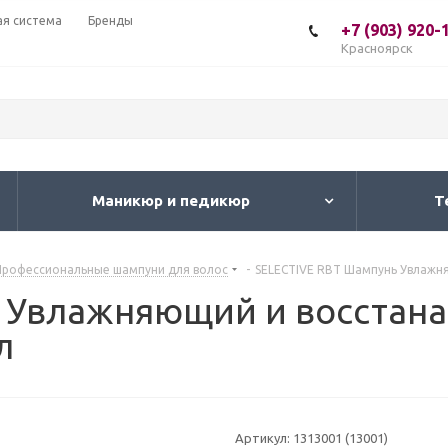
ая система
Бренды
+7 (903) 920-
Красноярск
Маникюр и педикюр
Т
Профессиональные шампуни для волос
-
SELECTIVE RBT Шампунь Увлажн
ь Увлажняющий и восстан
л
Артикул:
1313001 (13001)