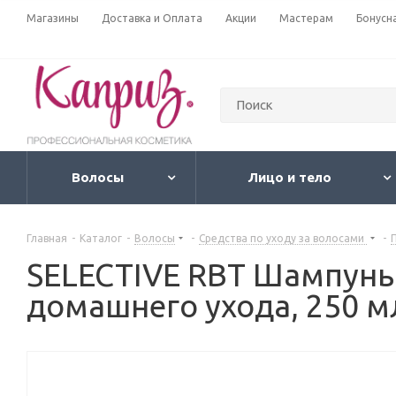
Магазины
Доставка и Оплата
Акции
Мастерам
Бонусн
Волосы
Лицо и тело
Главная
-
Каталог
-
Волосы
-
Средства по уходу за волосами
-
SELECTIVE RBT Шампун
домашнего ухода, 250 м