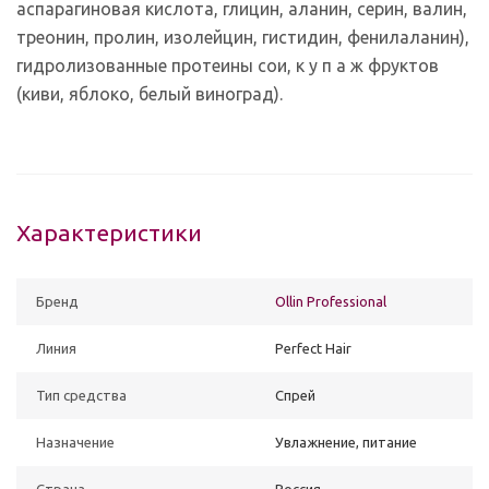
аспарагиновая кислота, глицин, аланин, серин, валин,
треонин, пролин, изолейцин, гистидин, фенилаланин),
гидролизованные протеины сои, к у п а ж фруктов
(киви, яблоко, белый виноград).
Характеристики
Бренд
Ollin Professional
Линия
Perfect Hair
Тип средства
Спрей
Назначение
Увлажнение, питание
Страна
Россия