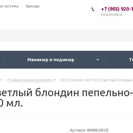
ая система
Бренды
+7 (903) 920-
Красноярск
Маникюр и педикюр
Т
-
Стойкие краски для волос
-
KEZY Involve color 8.13 Светлый блонди
 Светлый блондин пепельн
0 мл.
Артикул:
80908 (/813)