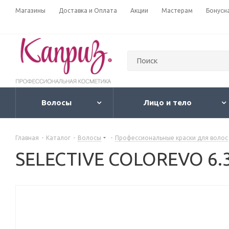
Магазины
Доставка и Оплата
Акции
Мастерам
Бонусн
Волосы
Лицо и тело
Главная
-
Каталог
-
Волосы
-
Профессиональные краски для волос
SELECTIVE COLOREVO 6.