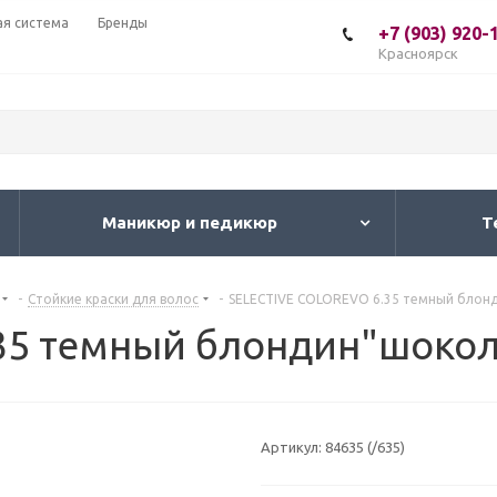
ая система
Бренды
+7 (903) 920-
Красноярск
Маникюр и педикюр
Т
-
Стойкие краски для волос
-
SELECTIVE COLOREVO 6.35 темный блон
35 темный блондин"шоко
Артикул:
84635 (/635)