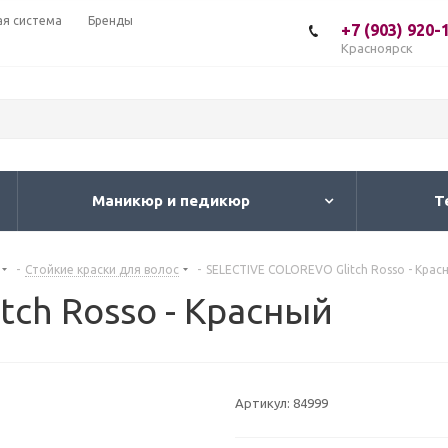
ая система
Бренды
+7 (903) 920-
Красноярск
Маникюр и педикюр
Т
-
Стойкие краски для волос
-
SELECTIVE COLOREVO Glitch Rosso - Крас
tch Rosso - Красный
Артикул:
84999