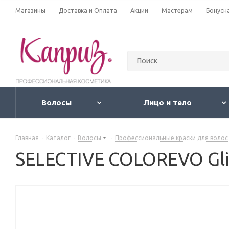
Магазины
Доставка и Оплата
Акции
Мастерам
Бонусн
Волосы
Лицо и тело
Главная
-
Каталог
-
Волосы
-
Профессиональные краски для волос
SELECTIVE COLOREVO Gli