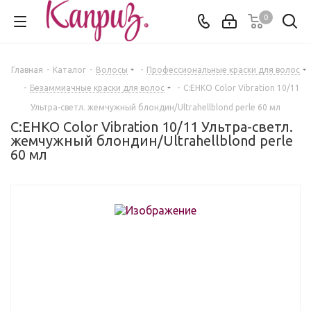
0
Главная
-
Каталог
-
Волосы
-
Профессиональные краски для волос
-
Безаммиачные краски для волос
-
C:EHKO Color Vibration 10/11
Ультра-светл. жемчужный блондин/Ultrahellblond perle 60 мл
C:EHKO Color Vibration 10/11 Ультра-светл.
жемчужный блондин/Ultrahellblond perle
60 мл