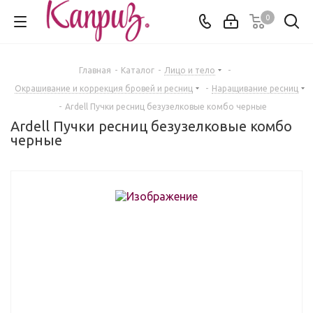
0
Главная
-
Каталог
-
Лицо и тело
-
Окрашивание и коррекция бровей и ресниц
-
Наращивание ресниц
-
Ardell Пучки ресниц безузелковые комбо черные
Ardell Пучки ресниц безузелковые комбо
черные