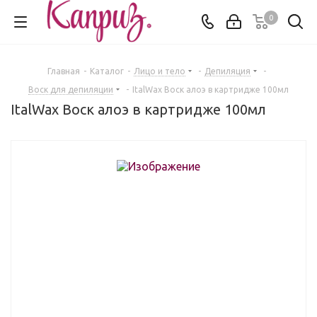
0
Главная
-
Каталог
-
Лицо и тело
-
Депиляция
-
Воск для депиляции
-
ItalWax Воск алоэ в картридже 100мл
ItalWax Воск алоэ в картридже 100мл