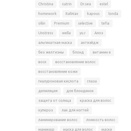
Christina
cutrin
Dr.sea
estel
homework
ItalWax
kapous
londa
ollin
Premium
selective
tefia
Unstress
wella
yu.r
Алоэ
альгинатная маска
антиэйдж
без желтизны
блонд
витамин е
воск
восстановление волос
восстановление кожи
гиалуроновая кислота
глаза
депиляция
для блондинок
защита от солнца
краска для волос
купероз
лак для ногтей
ламинирование волос
ломкость волос
маникюр
маска для волос
маски