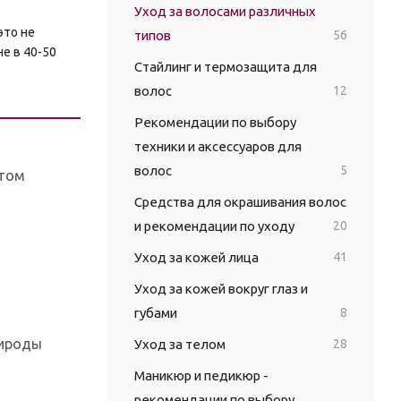
Уход за волосами различных
это не
типов
56
е в 40-50
Стайлинг и термозащита для
волос
12
Рекомендации по выбору
техники и аксессуаров для
волос
5
этом
Средства для окрашивания волос
и рекомендации по уходу
20
Уход за кожей лица
41
Уход за кожей вокруг глаз и
губами
8
рироды
Уход за телом
28
Маникюр и педикюр -
рекомендации по выбору