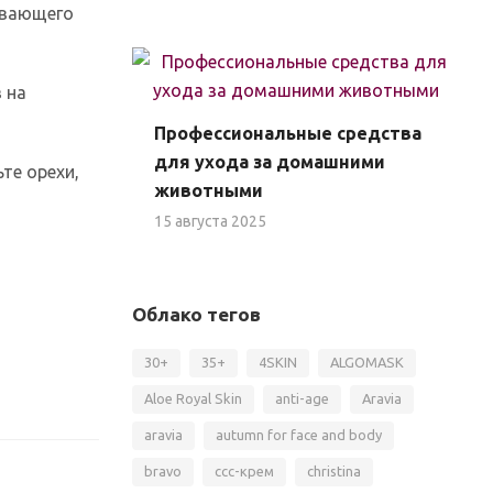
ивающего
 на
Профессиональные средства
для ухода за домашними
те орехи,
животными
15 августа 2025
Облако тегов
30+
35+
4SKIN
ALGOMASK
Aloe Royal Skin
anti-age
Aravia
aravia
autumn for face and body
bravo
ccc-крем
christina