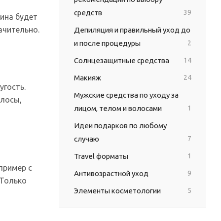
средств
39
дина будет
ачительно.
Депиляция и правильный уход до
и после процедуры
2
Солнцезащитные средства
14
Макияж
24
угость.
Мужские средства по уходу за
олосы,
лицом, телом и волосами
1
Идеи подарков по любому
случаю
7
Travel форматы
1
пример с
Антивозрастной уход
9
 Только
Элементы косметологии
5