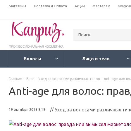
Магазины
Доставка и Оплата
Акции
Мастерам
Бонусн
Волосы
Лицо и тело
Главная
-
Блог
-
Уход за волосами различных типов
-
Anti-age для в
Anti-age для волос: пр
// Уход за волосами различных тип
19 октября 2019 9:19