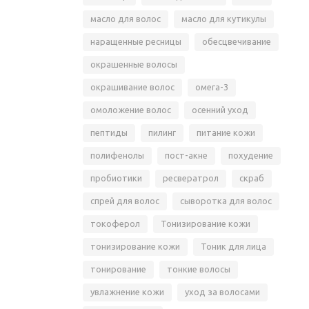
масло для волос
масло для кутикулы
наращенные ресницы
обесцвечивание
окрашенные волосы
окрашивание волос
омега-3
омоложение волос
осенний уход
пептиды
пилинг
питание кожи
полифенолы
пост-акне
похудение
пробиотики
ресвератрол
скраб
спрей для волос
сыворотка для волос
токоферол
Тонизирование кожи
тонизирование кожи
Тоник для лица
тонирование
тонкие волосы
увлажнение кожи
уход за волосами