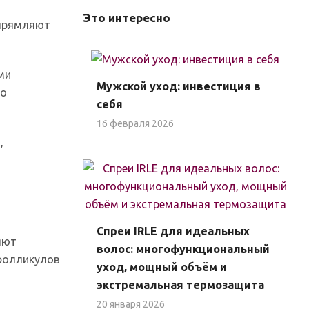
Это интересно
ыпрямляют
ми
Мужской уход: инвестиция в
 о
себя
16 февраля 2026
,
Спреи IRLE для идеальных
яют
волос: многофункциональный
 фолликулов
уход, мощный объём и
экстремальная термозащита
20 января 2026