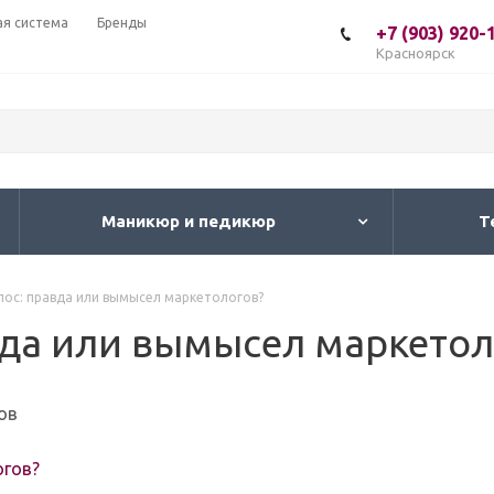
ая система
Бренды
+7 (903) 920-
Красноярск
Маникюр и педикюр
Т
олос: правда или вымысел маркетологов?
авда или вымысел маркетол
ов