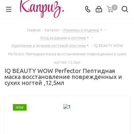
0
Главная
-
Каталог
-
Маникюр и педикюр
-
Уход за руками и ногтями
-
Укрепление и лечение ногтевой пластины
-
IQ BEAUTY WOW
Perfector Пептидная маска восстановление поврежденных и сухих
ногтей ,12,5мл
IQ BEAUTY WOW Perfector Пептидная
маска восстановление поврежденных и
сухих ногтей ,12,5мл
NEW