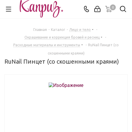
0
Главная
-
Каталог
-
Лицо и тело
-
Окрашивание и коррекция бровей и ресниц
-
Расходные материалы и инструменты
-
RuNail Пинцет (со
скошенными краями)
RuNail Пинцет (со скошенными краями)